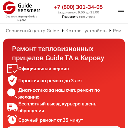
+7 (800) 301-34-05
Ежедневно с 9:00 до 21:00
Позвонить
мне утром
Сервисный центр Guide
в
Кирове
Сервисный центр Guide
Каталог устройств
Ремон
Ремонт тепловизионных
прицелов Guide TA в Кирову
Официальный сервис
Гарантия на ремонт до 3 лет
Диагностика за наш счет, ремонт по
желанию
Бесплатный выезд курьера в день
обращения
Срочный ремонт от 35 минут