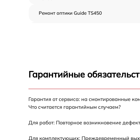
Ремонт оптики Guide TS450
Восстановление питания Guide TS450
Ремонт контроллеров Guide TS450
Ремонт электронно-лучевой трубки Guide
TS450
Гарантийные обязательст
Замена шим контроллера Guide TS450
Гарантия от сервиса: на смонтированные ко
Замена микросхемы усилителя Guide TS450
Что считается гарантийным случаем?
Замена микросхемы логики Guide TS450
Для работ: Повторное возникновение дефект
Замена ключей управления Guide TS450
Для комплектующих: Преждевременный выход