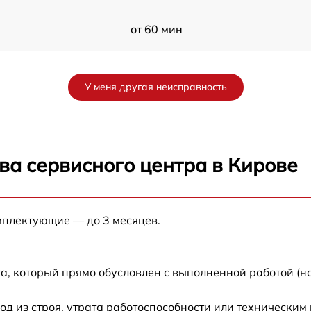
от 60 мин
от 60 мин
У меня другая неисправность
от 60 мин
от 60 мин
ва сервисного центра в Кирове
от 60 мин
мплектующие — до 3 месяцев.
от 60 мин
от 60 мин
а, который прямо обусловлен с выполненной работой (н
от 60 мин
 из строя, утрата работоспособности или техническим