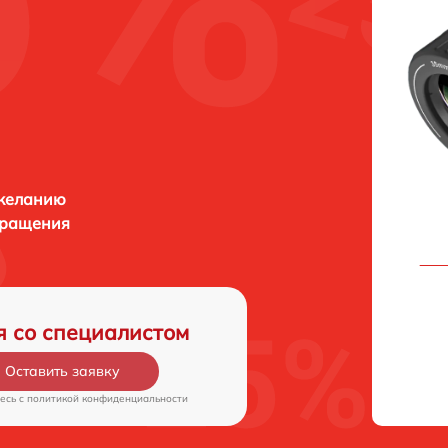
 желанию
бращения
я со специалистом
Оставить заявку
есь c
политикой конфиденциальности