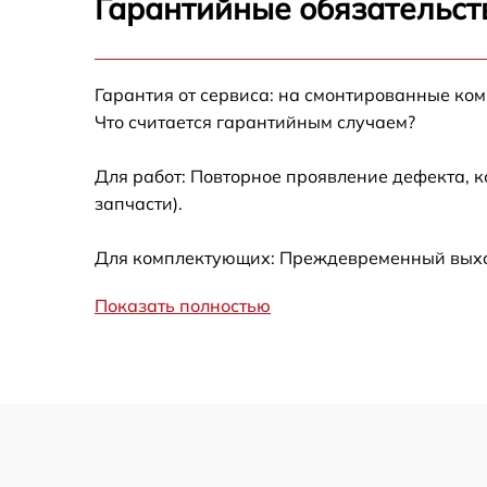
Гарантийные обязательст
Калибровка и настройка тепловизора
Гарантия от сервиса: на смонтированные ко
Ремонт встроенного дальнометра и
Что считается гарантийным случаем?
других устройств
Для работ: Повторное проявление дефекта, 
Замена микросхемы логики
запчасти).
Замена ключей управления
Для комплектующих: Преждевременный выход
Ремонт цепи питания
Показать полностью
Замена USB порта
Замена процессора
Замена аккумулятора