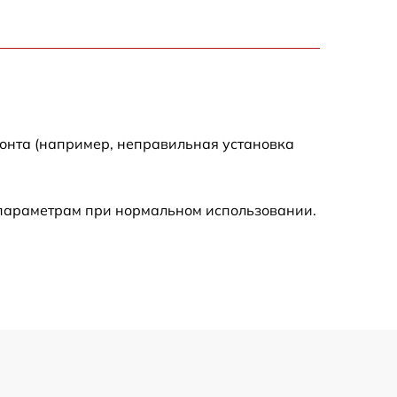
900 р
750 р
монта (например, неправильная установка
450 р
590 р
 параметрам при нормальном использовании.
1200 р
650 р
850 р
700 р