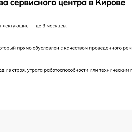
ва сервисного центра в Кирове
от 60 мин
мплектующие — до 3 месяцев.
от 60 мин
который прямо обусловлен с качеством проведенного ре
от 60 мин
от 60 мин
 из строя, утрата работоспособности или техническим
от 60 мин
от 60 мин
от 60 мин
от 60 мин