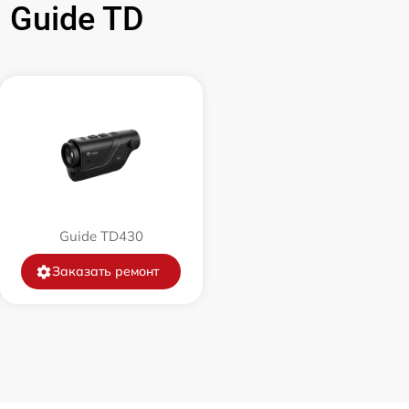
 Guide TD
1500 р
750 р
450 р
750 р
Guide TD430
850 р
Заказать ремонт
850 р
650 р