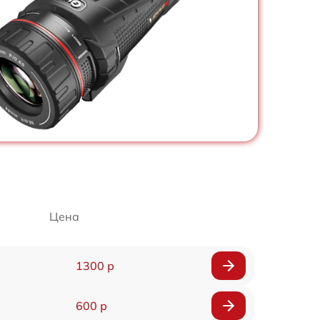
Цена
1300 р
600 р