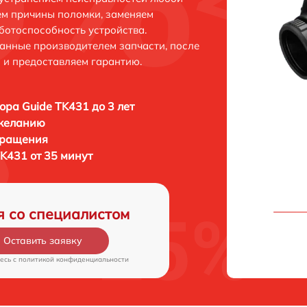
ем причины поломки, заменяем
ботоспособность устройства.
анные производителем запчасти, после
 и предоставляем гарантию.
ора Guide TK431 до 3 лет
 желанию
бращения
K431 от 35 минут
я со специалистом
Оставить заявку
есь c
политикой конфиденциальности