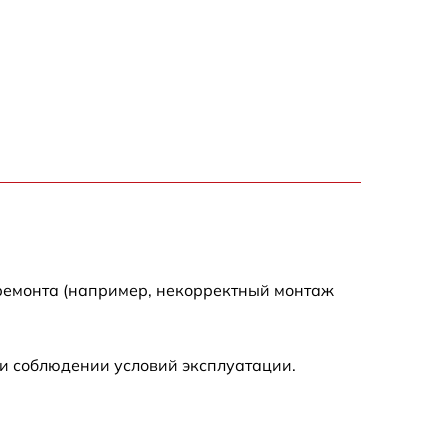
750 р
1500 р
700 р
850 р
650 р
 ремонта (например, некорректный монтаж
590 р
и соблюдении условий эксплуатации.
600 р
450 р