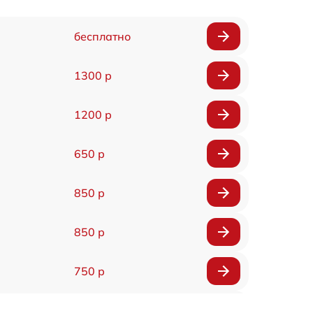
бесплатно
1300 р
1200 р
650 р
850 р
850 р
750 р
450 р