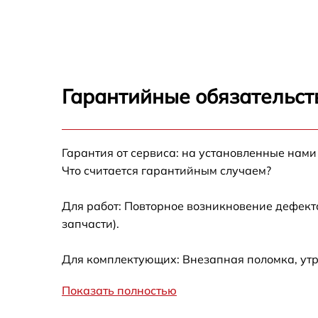
Замена дисплея (экрана) Guide TK431
Замена корпуса Guide TK431
Гарантийные обязательст
Замена аккумулятора Guide TK431
Гарантия от сервиса: на установленные нами
Замена процессора Guide TK431
Что считается гарантийным случаем?
Замена USB порта Guide TK431
Для работ: Повторное возникновение дефект
запчасти).
Замена ключей управления Guide TK431
Для комплектующих: Внезапная поломка, утр
Замена микросхемы усилителя Guide TK431
Показать полностью
Замена микросхемы логики Guide TK431