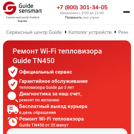
+7 (800) 301-34-05
Ежедневно с 9:00 до 21:00
Позвонить
мне утром
Сервисный центр Guide
в
Кирове
Сервисный центр Guide
Каталог устройств
Ремон
Ремонт Wi-Fi тепловизора
Guide TN450
Официальный сервис
Гарантийное обслуживание
тепловизора Guide до 3 лет
Диагностика за наш счет,
ремонт по желанию
Бесплатный выезд курьера
в день обращения
Ремонт Wi-Fi тепловизора
Guide TN450 от 35 минут