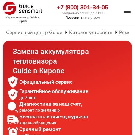
+7 (800) 301-34-05
Ежедневно с 9:00 до 21:00
Позвонить
мне утром
Сервисный центр Guide
в
Кирове
Сервисный центр Guide
Каталог устройств
Ремон
Замена аккумулятора
тепловизора
Guide в Кирове
Официальный сервис
Гарантийное обслуживание
до 3 лет
Диагностика за наш счет,
ремонт по желанию
Бесплатный выезд курьера
в день обращения
Срочный ремонт